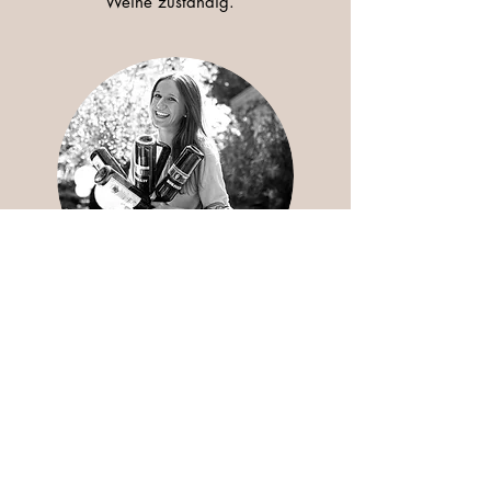
Weine zuständig.
Vanessa Gundlach
...hat im Sommer 2022 den
Studiengang Internationale
Weinwirtschaft an der
Universität
Geisenheim erfolgreich abgeschlossen.
Seit Juni 2024 ist Vanessa IHK-geprüfte
Sommèliere und hat Ihr International