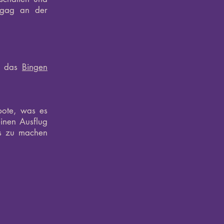
rgag an der
in das
Bingen
bote, was es
einen Ausflug
es zu machen