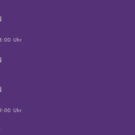
N
GUTSAUSSCHANK
R SOMMERPAUSE
3:00 Uhr
r
N
WEINLAGER 64
15.08.26 WIEDER
N
WEINVERKAUF
9:00 Uhr
r