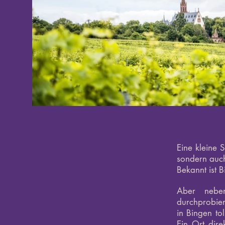
Eine kleine 
sondern auch
Bekannt ist 
Aber neben
durchprobie
in Bingen t
Ein Ort dir