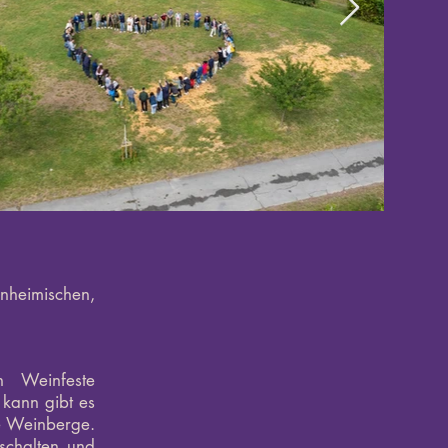
inheimischen,
n Weinfeste
kann gibt es
e Weinberge.
schalten und