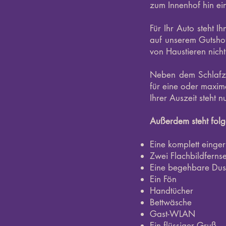
zum Innenhof hin ei
Für Ihr Auto steht I
auf unserem Gutshof
von Haustieren nicht
Neben dem Schlafzi
für eine oder maxim
Ihrer Auszeit steht 
Außerdem steht folge
Eine komplett einger
Zwei Flachbildferns
Eine begehbare Du
Ein Fön
Handtücher
Bettwäsche
Gast-WLAN
Ein flüssiger Gruß