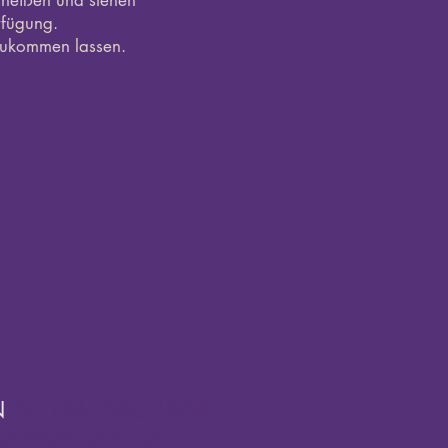
heißen und stehen
rfügung.
zukommen lassen.
N
GUTSAUSSCHANK
R SOMMERPAUSE